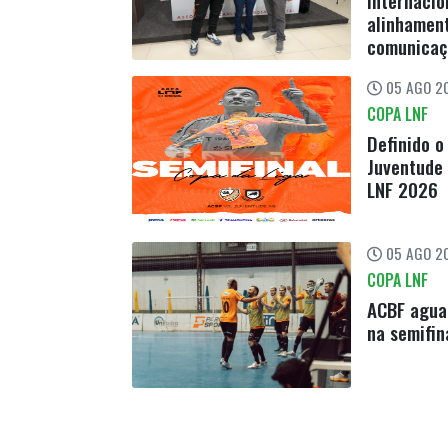
internacio
alinhament
comunicaç
05 AGO 20
COPA LNF
Definido o
Juventude 
LNF 2026
05 AGO 20
COPA LNF
ACBF aguar
na semifin