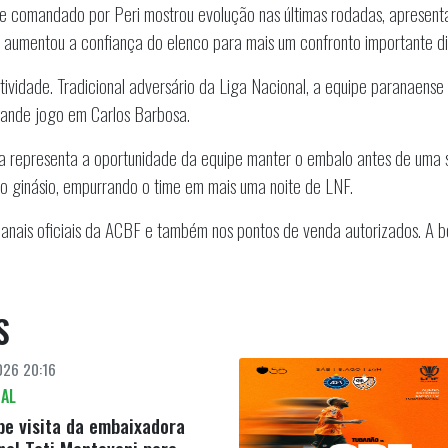
me comandado por Peri mostrou evolução nas últimas rodadas, apresenta
va aumentou a confiança do elenco para mais um confronto importante d
tividade. Tradicional adversário da Liga Nacional, a equipe paranaense
rande jogo em Carlos Barbosa.
tida representa a oportunidade da equipe manter o embalo antes de uma
o ginásio, empurrando o time em mais uma noite de LNF.
canais oficiais da ACBF e também nos pontos de venda autorizados. A bol
S
26 20:16
NAL
e visita da embaixadora