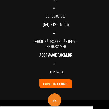
CEP: 95185-000
(54) 2126-5555
SEGUNDA À SEXTA 8H15 ÀS 11H45 -
13H30 ÀS 17H30
ACBF@ACBF.COM.BR
SECRETARIA
ENTRAR EM CONTATO