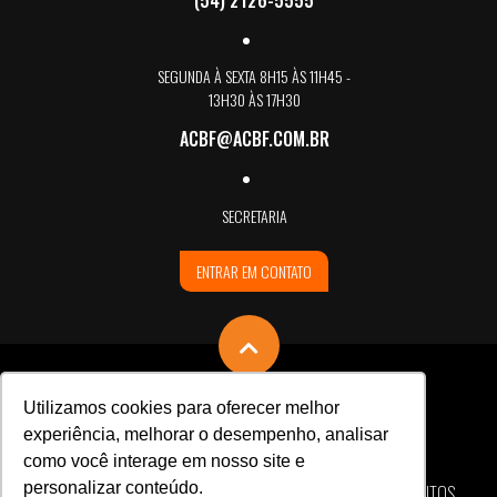
SEGUNDA À SEXTA 8H15 ÀS 11H45 -
13H30 ÀS 17H30
ACBF@ACBF.COM.BR
SECRETARIA
ENTRAR EM CONTATO
Utilizamos cookies para oferecer melhor
experiência, melhorar o desempenho, analisar
como você interage em nosso site e
personalizar conteúdo.
ASSOCIAÇÃO CARLOS BARBOSA DE FUTSAL © TODOS OS DIREITOS