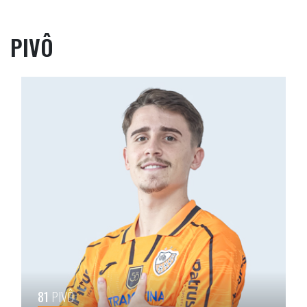
PIVÔ
81
PIVÔ