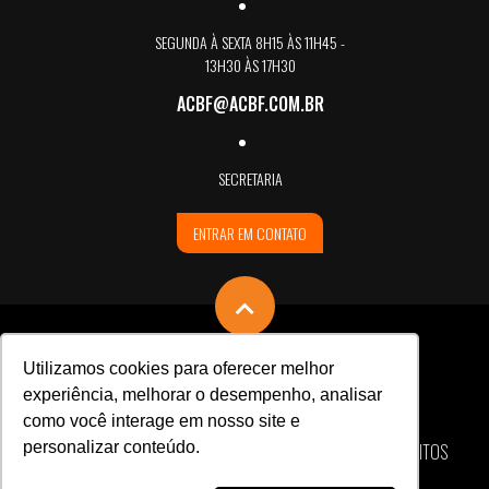
SEGUNDA À SEXTA 8H15 ÀS 11H45 -
13H30 ÀS 17H30
ACBF@ACBF.COM.BR
SECRETARIA
ENTRAR EM CONTATO
Utilizamos cookies para oferecer melhor
experiência, melhorar o desempenho, analisar
como você interage em nosso site e
personalizar conteúdo.
ASSOCIAÇÃO CARLOS BARBOSA DE FUTSAL © TODOS OS DIREITOS
RESERVADOS / CNPJ 88.673.546/0001-54