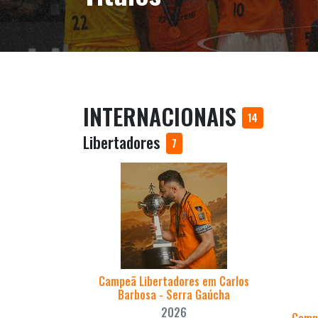
INTERNACIONAIS
14
Libertadores
7
Campeã Libertadores em Carlos
Barbosa - Serra Gaúcha
2026