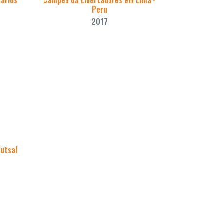
arlos
Campeã da Libertadores em Lima -
Peru
2017
utsal