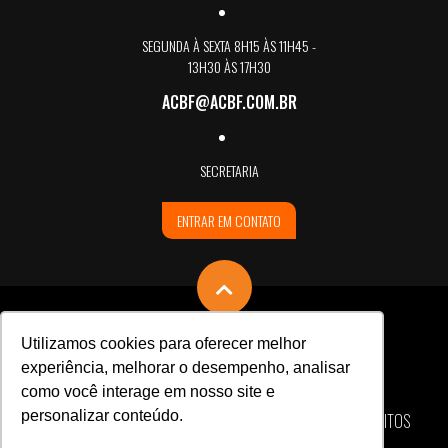
SEGUNDA À SEXTA 8H15 ÀS 11H45 -
13H30 ÀS 17H30
ACBF@ACBF.COM.BR
SECRETARIA
ENTRAR EM CONTATO
Utilizamos cookies para oferecer melhor
experiência, melhorar o desempenho, analisar
como você interage em nosso site e
personalizar conteúdo.
ASSOCIAÇÃO CARLOS BARBOSA DE FUTSAL © TODOS OS DIREITOS
RESERVADOS / CNPJ 88.673.546/0001-54