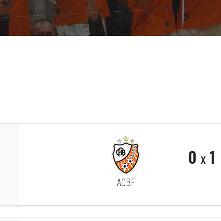
0
1
x
ACBF