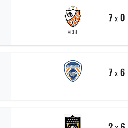
7
0
x
ACBF
7
6
x
2
6
x