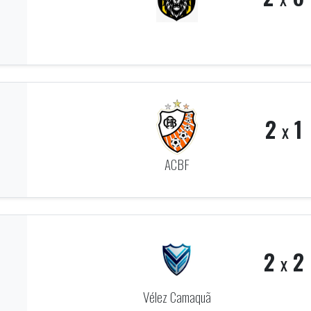
2
1
x
ACBF
2
2
x
Vélez Camaquã