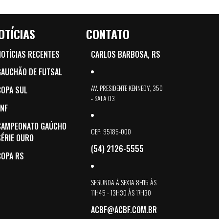
OTÍCIAS
CONTATO
NOTÍCIAS RECENTES
CARLOS BARBOSA, RS
GAUCHÃO DE FUTSAL
AV. PRESIDENTE KENNEDY, 350
COPA SUL
- SALA 03
LNF
CAMPEONATO GAÚCHO
CEP: 95185-000
SÉRIE OURO
(54) 2126-5555
COPA RS
SEGUNDA À SEXTA 8H15 ÀS
11H45 - 13H30 ÀS 17H30
ACBF@ACBF.COM.BR