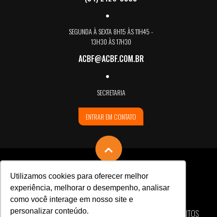
SEGUNDA À SEXTA 8H15 ÀS 11H45 -
13H30 ÀS 17H30
ACBF@ACBF.COM.BR
SECRETARIA
ENTRAR EM CONTATO
Utilizamos cookies para oferecer melhor
experiência, melhorar o desempenho, analisar
como você interage em nosso site e
personalizar conteúdo.
ASSOCIAÇÃO CARLOS BARBOSA DE FUTSAL © TODOS OS DIREITOS