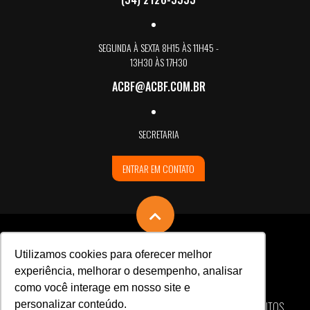
SEGUNDA À SEXTA 8H15 ÀS 11H45 -
13H30 ÀS 17H30
ACBF@ACBF.COM.BR
SECRETARIA
ENTRAR EM CONTATO
Utilizamos cookies para oferecer melhor
experiência, melhorar o desempenho, analisar
como você interage em nosso site e
personalizar conteúdo.
ASSOCIAÇÃO CARLOS BARBOSA DE FUTSAL © TODOS OS DIREITOS