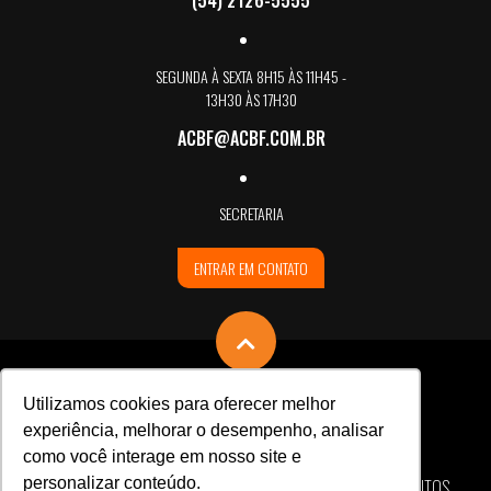
(54) 2126-5555
SEGUNDA À SEXTA 8H15 ÀS 11H45 -
13H30 ÀS 17H30
ACBF@ACBF.COM.BR
SECRETARIA
ENTRAR EM CONTATO
Utilizamos cookies para oferecer melhor
experiência, melhorar o desempenho, analisar
como você interage em nosso site e
personalizar conteúdo.
ASSOCIAÇÃO CARLOS BARBOSA DE FUTSAL © TODOS OS DIREITOS